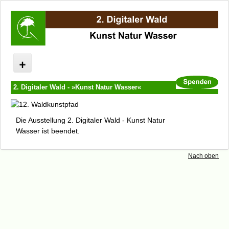
Digitaler Wald
2. Digitaler Wald - »Kunst Natur Wasser«
Kunst Natur Wasser
Programm 2. Digitaler Wald
Die Ausstellung 2. Digitaler Wald -
Kunst Natur
Künstler
Wasser
ist beendet.
Kataloge und Filme
Unterstützer und Sponsoren
Nach oben
Kooperationspartner
Presse
Internationaler Waldkunstpfad (Archiv)
Internationales Waldkunst Zentrum
Newsletter