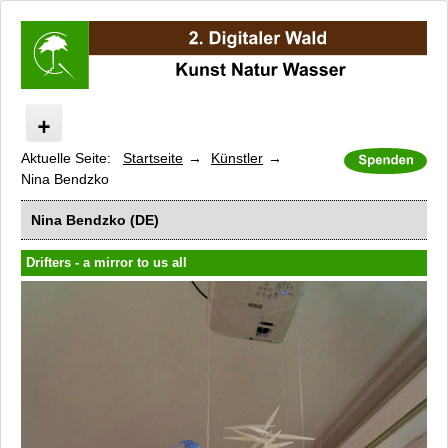
Aktuelle Seite:
Startseite
Künstler
Digitaler Wald
Nina Bendzko
Kunst Natur Wasser
Programm 2. Digitaler Wald
Nina Bendzko (DE)
Künstler
Drifters - a mirror to us all
Mohamed Hesham Amer
Funda Zeynep Aygüler
Nina Bendzko
Enrico Bischoff
Lukas Einsele
Swaantje Güntzel
Helina Hukkataival