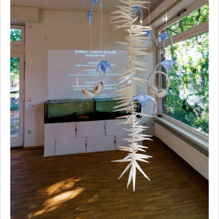
Sabine Maier
Thomas May
Makiko Nishikaze / Nikolaus Heyduck
Aarti Zaveri
Kataloge und Filme
Unterstützer und Sponsoren
Kooperationspartner
Presse
Internationaler Waldkunstpfad (Archiv)
Internationales Waldkunst Zentrum
Newsletter
Datenschutz
Kontakt
Impressum